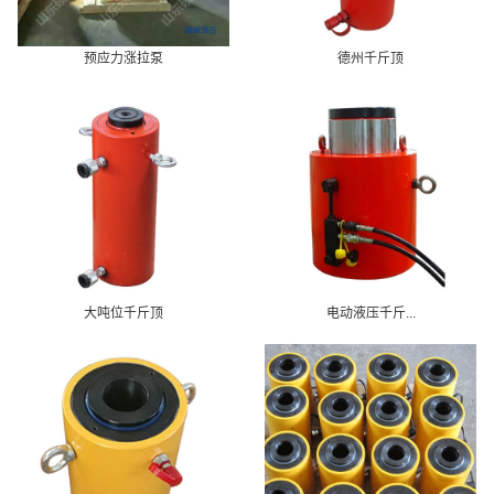
预应力涨拉泵
德州千斤顶
大吨位千斤顶
电动液压千斤...